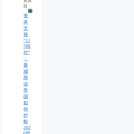
月26
日
资
本
无
视
“11
5指
控”
：
曼
城
商
业
帝
国
如
何
护
航
202
6世