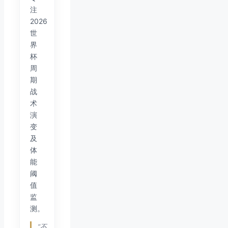
注
2026
世
界
杯
周
期
战
术
演
变
及
体
能
阈
值
监
测。
“不