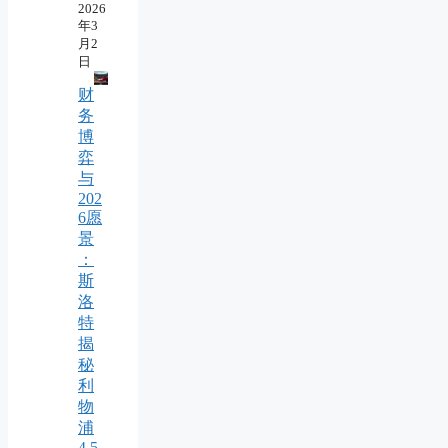
2026
年3
月2
日
财
务
博
弈
与
202
6愿
景
：
斯
洛
特
揭
秘
利
物
浦
4.5