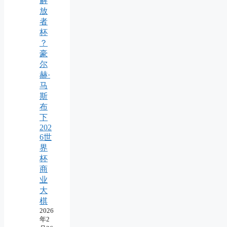
解
放
者
杯
？
豪
尔
赫·
马
斯
布
下
202
6世
界
杯
商
业
大
棋
2026
年2