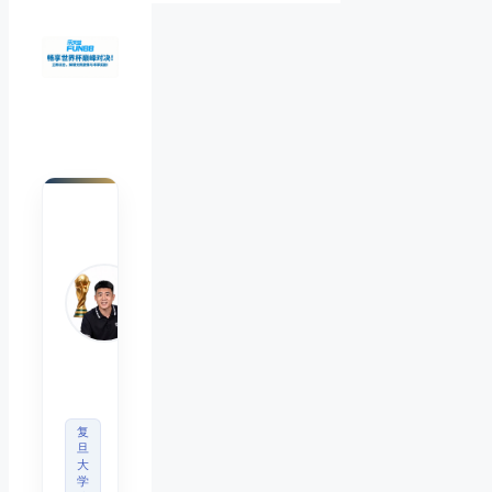
陈默
Chen
Mo
睿博
体育
观察
首席
分析
师
复
旦
大
学