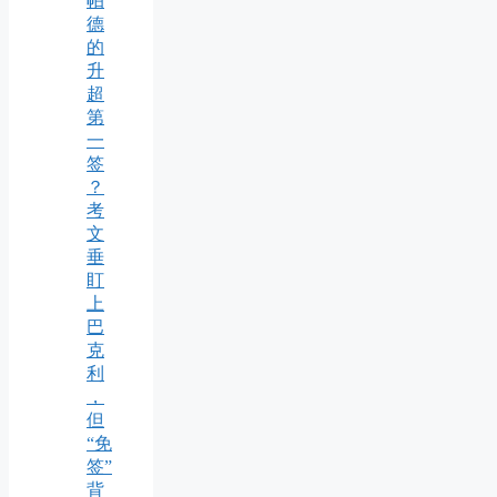
帕
德
的
升
超
第
一
签
？
考
文
垂
盯
上
巴
克
利
，
但
“免
签”
背