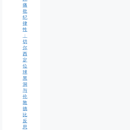
痛
批
纪
律
性
：
切
尔
西
定
位
球
黑
洞
与
伦
敦
德
比
反
思