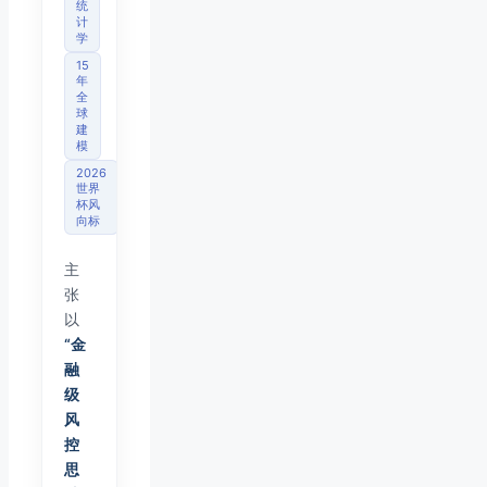
统
计
学
15
年
全
球
建
模
2026
世界
杯风
向标
主
张
以
“金
融
级
风
控
思