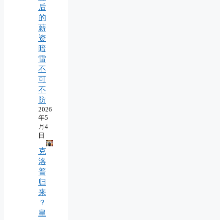
后
的
薪
资
暗
雷
不
可
不
防
2026
年5
月4
日
克
洛
普
归
来
？
皇