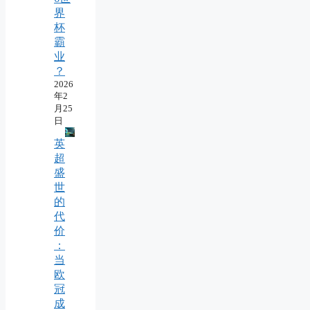
界
杯
霸
业
？
2026
年2
月25
日
英
超
盛
世
的
代
价
：
当
欧
冠
成