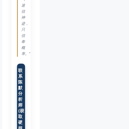
迷
信
神
迹，
只
信
奉
概
率。”
联
系
陈
默
分
析
师
(获
取
硬
核