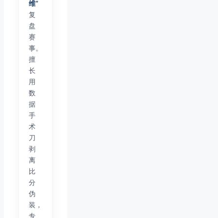
维”
复
盘
赛
事。
擅
长
用
数
据
手
术
刀
剥
离
比
分
伪
装，
专