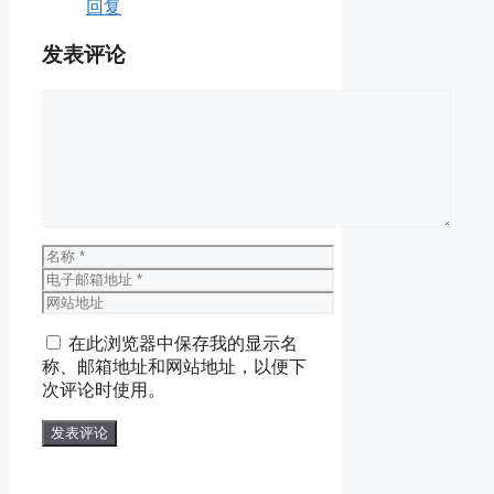
回复
发表评论
评
论
名
称
电
子
网
邮
站
在此浏览器中保存我的显示名
箱
地
称、邮箱地址和网站地址，以便下
地
址
次评论时使用。
址