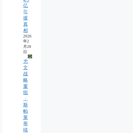
亿
引
援
真
相
2026
年2
月28
日
尤
文
战
略
重
组
：
斯
帕
莱
蒂
续