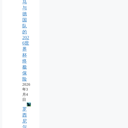
马
与
德
国
队
的
202
6世
界
杯
终
极
保
险
2026
年3
月4
日
罗
西
尼
尔