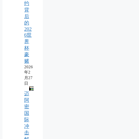
约
背
后
的
202
6世
界
杯
豪
赌
2026
年2
月27
日
迈
阿
密
国
际
冲
击