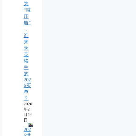
为
“减
压
舱”
，
谁
来
为
英
格
兰
的
202
6买
单
？
2026
年2
月24
日
202
6世