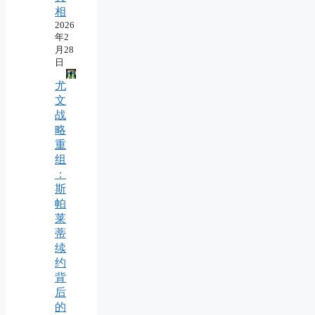
相
2026
年2
月28
日
尤
文
战
略
重
组
：
斯
帕
莱
蒂
续
约
背
后
的