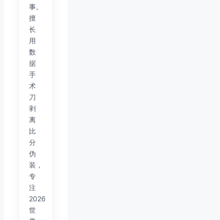
事。
擅
长
用
数
据
手
术
刀
剥
离
比
分
伪
装，
专
注
2026
世