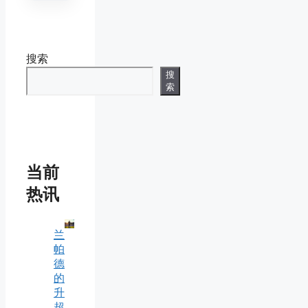
搜索
搜
索
当前
热讯
兰
帕
德
的
升
超