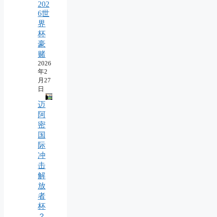
202
6世
界
杯
豪
赌
2026
年2
月27
日
迈
阿
密
国
际
冲
击
解
放
者
杯
？