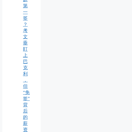
第
一
签
？
考
文
垂
盯
上
巴
克
利
，
但
“免
签”
背
后
的
薪
资