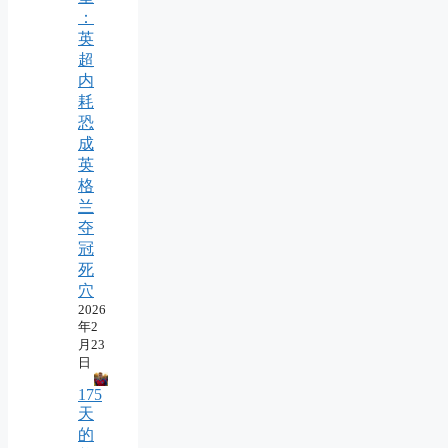
：
英
超
内
耗
恐
成
英
格
兰
夺
冠
死
穴
2026
年2
月23
日
175
天
的