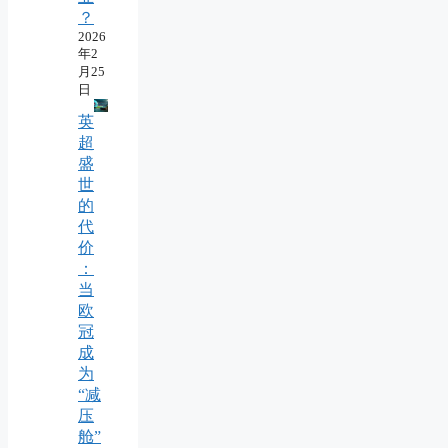
？
2026
年2
月25
日
英
超
盛
世
的
代
价
：
当
欧
冠
成
为
“减
压
舱”