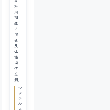
界
杯
周
期
战
术
演
变
及
体
能
阈
值
监
测。
“不
迷
信
神
迹，