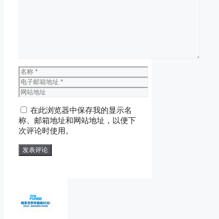
评
论
名
称
电
子
网
邮
站
在此浏览器中保存我的显示名
箱
地
称、邮箱地址和网站地址，以便下
地
址
次评论时使用。
址