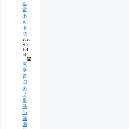
暗
雷
不
可
不
防
2026
年5
月4
日
克
洛
普
归
来
？
皇
马
与
德
国