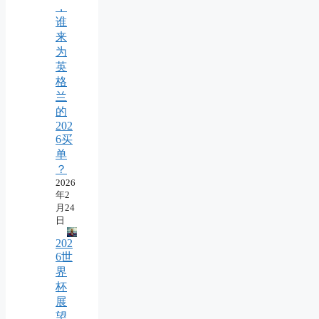
，
谁
来
为
英
格
兰
的
202
6买
单
？
2026
年2
月24
日
202
6世
界
杯
展
望