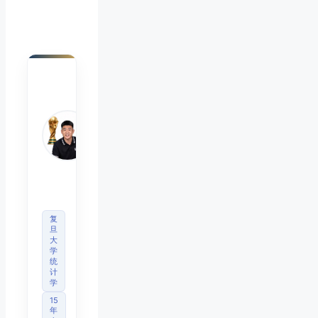
陈默
Chen
Mo
睿博
体育
观察
首席
分析
师
复
旦
大
学
统
计
学
15
年