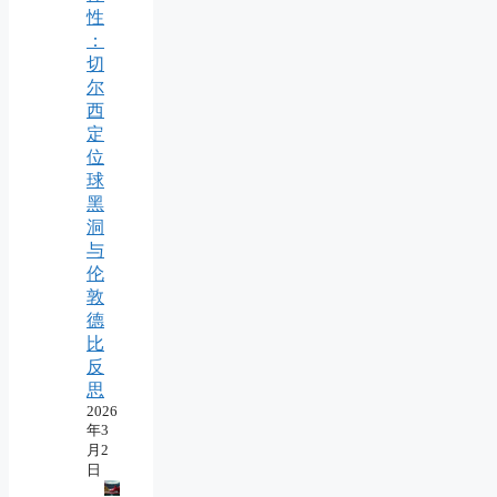
性
：
切
尔
西
定
位
球
黑
洞
与
伦
敦
德
比
反
思
2026
年3
月2
日