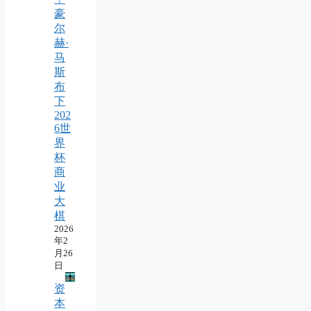
豪
尔
赫·
马
斯
布
下
202
6世
界
杯
商
业
大
棋
2026
年2
月26
日
资
本