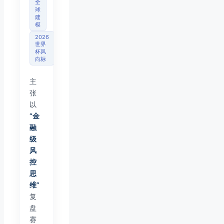
全
球
建
模
2026
世界
杯风
向标
主
张
以
“金
融
级
风
控
思
维”
复
盘
赛