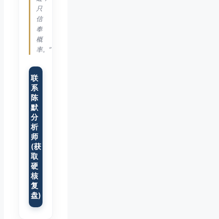
只
信
奉
概
率。”
联
系
陈
默
分
析
师
(获
取
硬
核
复
盘)