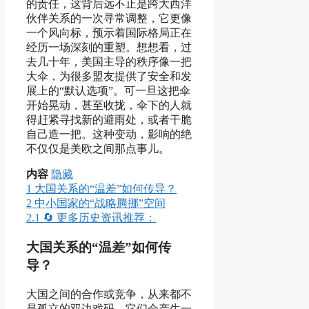
的责任，这背后远不止是跨大西洋
伙伴关系的一次寻常调整，它更像
一个风向标，预示着国际格局正在
经历一场深刻的重塑。想想看，过
去几十年，美国主导的秩序像一把
大伞，为很多盟友提供了安全和发
展上的“默认选项”。可一旦这把伞
开始晃动，甚至收拢，伞下的人就
得赶紧寻找新的避雨处，或者干脆
自己造一把。这种变动，影响的绝
不仅仅是美欧之间那点事儿。
内容
隐藏
1
大国关系的“温差”如何传导？
2
中小国家的“战略腾挪”空间
2.1
🔄 更多历史资讯推荐：
大国关系的“温差”如何传
导？
大国之间的合作或竞争，从来都不
是孤立的双边戏码。它们会产生一