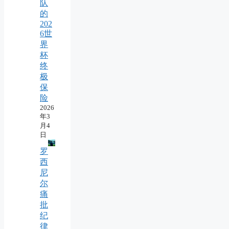
队
的
202
6世
界
杯
终
极
保
险
2026
年3
月4
日
罗
西
尼
尔
痛
批
纪
律