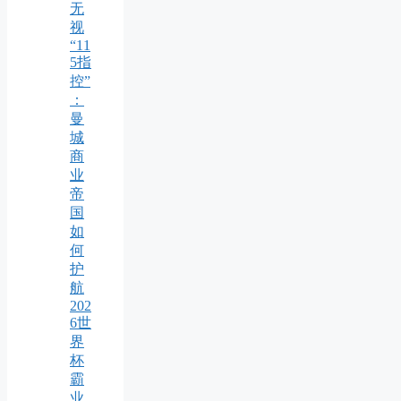
无
视
“11
5指
控”
：
曼
城
商
业
帝
国
如
何
护
航
202
6世
界
杯
霸
业