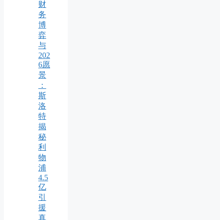
财
务
博
弈
与
202
6愿
景
：
斯
洛
特
揭
秘
利
物
浦
4.5
亿
引
援
真