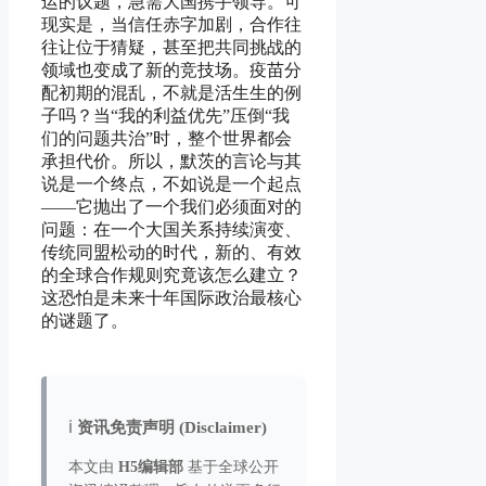
运的议题，急需大国携手领导。可
现实是，当信任赤字加剧，合作往
往让位于猜疑，甚至把共同挑战的
领域也变成了新的竞技场。疫苗分
配初期的混乱，不就是活生生的例
子吗？当“我的利益优先”压倒“我
们的问题共治”时，整个世界都会
承担代价。所以，默茨的言论与其
说是一个终点，不如说是一个起点
——它抛出了一个我们必须面对的
问题：在一个大国关系持续演变、
传统同盟松动的时代，新的、有效
的全球合作规则究竟该怎么建立？
这恐怕是未来十年国际政治最核心
的谜题了。
ℹ️
资讯免责声明 (Disclaimer)
本文由
H5编辑部
基于全球公开