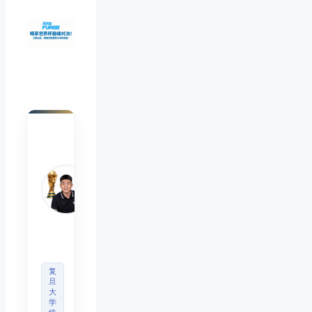
陈默
Chen
Mo
睿博
体育
观察
首席
分析
师
复
旦
大
学