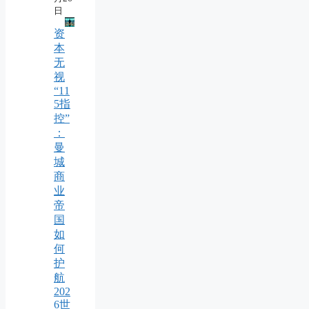
日
资
本
无
视
“11
5指
控”
：
曼
城
商
业
帝
国
如
何
护
航
202
6世