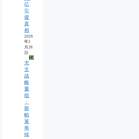
亿
引
援
真
相
2026
年2
月28
日
尤
文
战
略
重
组
：
斯
帕
莱
蒂
续