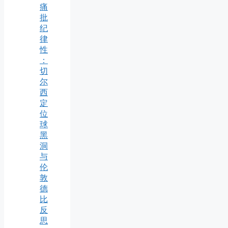
痛
批
纪
律
性
：
切
尔
西
定
位
球
黑
洞
与
伦
敦
德
比
反
思