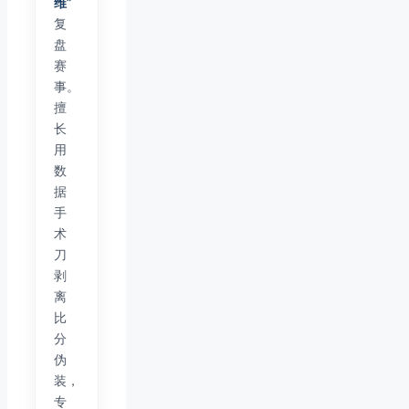
维”
复
盘
赛
事。
擅
长
用
数
据
手
术
刀
剥
离
比
分
伪
装，
专