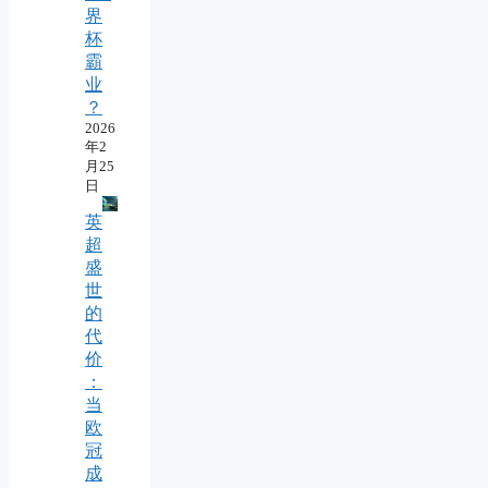
界
杯
霸
业
？
2026
年2
月25
日
英
超
盛
世
的
代
价
：
当
欧
冠
成