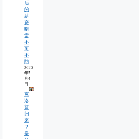
后
的
薪
资
暗
雷
不
可
不
防
2026
年5
月4
日
克
洛
普
归
来
？
皇