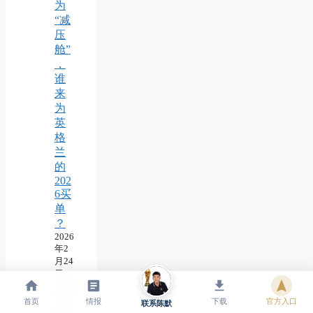
为
“减
压
舱”
，
谁
来
为
英
格
兰
的
202
6买
单
？
2026
年2
月24
日
202
首页
情报
下载
官方入口
联系陈默
6世