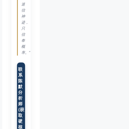
迷
信
神
迹，
只
信
奉
概
率。”
联
系
陈
默
分
析
师
(获
取
硬
核