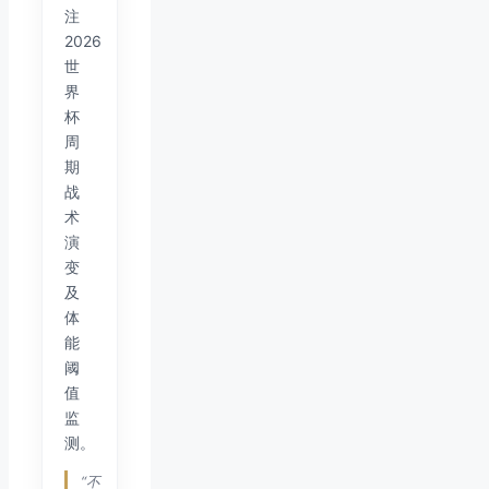
注
2026
世
界
杯
周
期
战
术
演
变
及
体
能
阈
值
监
测。
“不