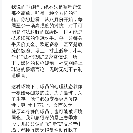
我说的“内耗”，绝不只是赛程密集
那么简单。那是一种全方位的消
耗。你想想看，从八月份开始，每
周至少一场高强度的对抗，对手可
能是打法粗野的保级队，也可能是
技术细腻的争冠对手。每一分都关
乎天价奖金、欧冠资格，甚至是教
练的饭碗。场上，寸土必争，小动
作和“战术犯规”是家常便饭；场
下，媒体的长枪短炮、社交网络上
球迷的极端言论，无时无刻不在制
造噪音。
这种环境下，球员的心理状态就像
一根始终绷紧的弦。为了赢球，为
了生存，他们必须变得更具侵略
性，更“寸土不让”。久而久之，一
些原本冷静的球员，也可能被环境
同化。我印象很深的是上赛季末
段，几位公认的“好脾气”技术型中
场，都接连因为报复性动作吃了