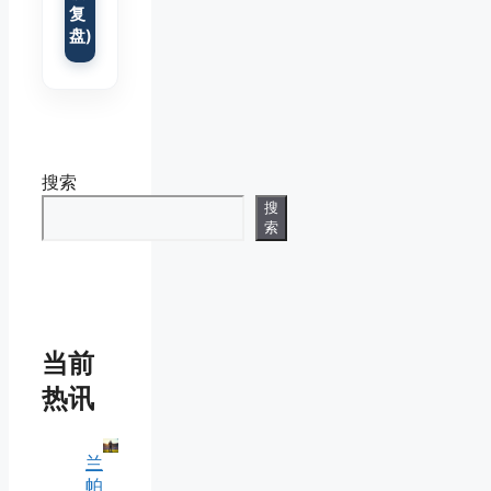
复
盘)
搜索
搜
索
当前
热讯
兰
帕