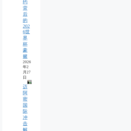
约
背
后
的
202
6世
界
杯
豪
赌
2026
年2
月27
日
迈
阿
密
国
际
冲
击
解