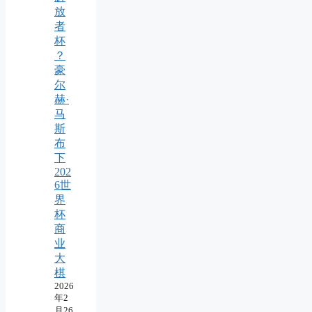
放
者
杯
？
豪
尔
赫·
马
斯
布
下
202
6世
界
杯
商
业
大
棋
2026
年2
月26