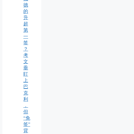
德
的
升
超
第
一
签
？
考
文
垂
盯
上
巴
克
利
，
但
“免
签”
背