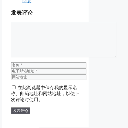
回复
发表评论
评
论
名
称
电
子
网
邮
站
在此浏览器中保存我的显示名
箱
地
称、邮箱地址和网站地址，以便下
地
址
次评论时使用。
址