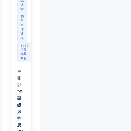
统
计
学
15
年
全
球
建
模
2026
世界
杯风
向标
主
张
以
“金
融
级
风
控
思