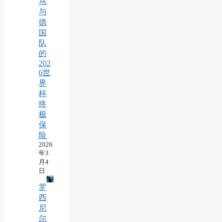
马
与
德
国
队
的
202
6世
界
杯
终
极
保
险
2026
年3
月4
日
罗
西
尼
尔