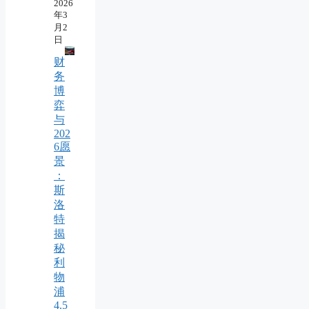
2026
年3
月2
日
财
务
博
弈
与
202
6愿
景
：
斯
洛
特
揭
秘
利
物
浦
4.5