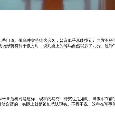
出些门道。俄乌冲突持续这么久，普京似乎总能找到让西方不得
战场形势有利于俄方时，谈判桌上的筹码自然就多了几分。这种”
克里米亚危机时是这样，现在的乌克兰冲突也是如此。当俄军在前
真够含蓄的，实际上就是被迫承认现实。不得不说，这种在军事
。