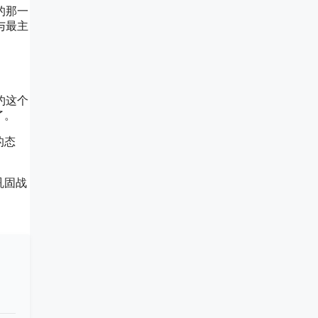
的那一
与最主
约这个
了。
的态
巩固战