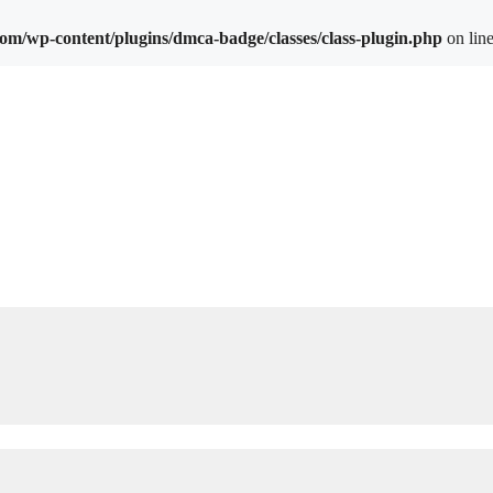
/wp-content/plugins/dmca-badge/classes/class-plugin.php
on lin