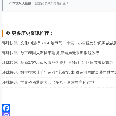
🔗
本文永久链接：
普京的谈判策略是什么？
🔄 更多历史资讯推荐：
环球快讯 | 文化中国行·AIGC绘节气｜小雪：小雪轻盈如解舞 故
环球快讯 | 数百泰国人滞留柬边境 柬当局无限期推迟放行
环球快讯 | 马新就跨境载客服务达成共识 预计12月4日签署备忘录
环球快讯 | 数字技术让千年运河“流动”起来 将运河的故事带向世界舞
环球快讯 | 世界移动通信大会（多哈）聚焦数字化转型