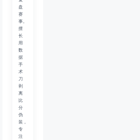
盘
赛
事。
擅
长
用
数
据
手
术
刀
剥
离
比
分
伪
装，
专
注