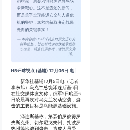
治暗流，洞悉为何能源设施成战
争新靶心。这不是遥远的新闻，
而是关乎全球能源安全与人道危
机的警钟，30秒内获取决定战局
走向的关键事实！
— 本内容由 H5环球视点对原文进行分
析和提炼，旨在帮助读者快速掌握核
心信息，观点仅供参考，请以原文为
准。
H5环球视点 (基辅) 12月06日 电
|
新华社基辅12月6日电（记者
李东旭）乌克兰总统泽连斯基6日
在社交媒体发文称，俄军5日晚至6
日凌晨再次对乌克兰发动空袭，袭
击的主要目标是乌能源基础设施。
泽连斯基称，第聂伯罗彼得罗
夫斯克州、切尔尼戈夫州、扎波罗
热州等地遭到袭击，造成人员受