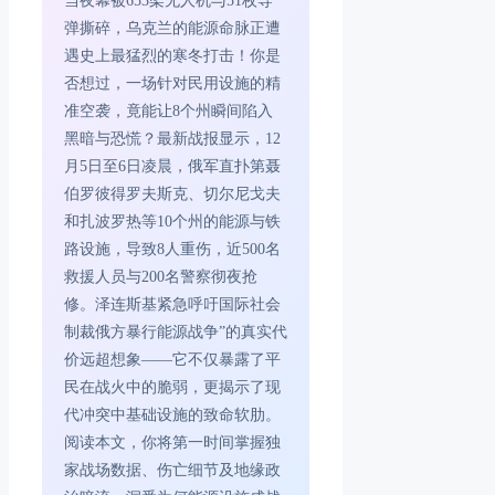
当夜幕被653架无人机与51枚导
弹撕碎，乌克兰的能源命脉正遭
遇史上最猛烈的寒冬打击！你是
否想过，一场针对民用设施的精
准空袭，竟能让8个州瞬间陷入
黑暗与恐慌？最新战报显示，12
月5日至6日凌晨，俄军直扑第聂
伯罗彼得罗夫斯克、切尔尼戈夫
和扎波罗热等10个州的能源与铁
路设施，导致8人重伤，近500名
救援人员与200名警察彻夜抢
修。泽连斯基紧急呼吁国际社会
制裁俄方暴行能源战争”的真实代
价远超想象——它不仅暴露了平
民在战火中的脆弱，更揭示了现
代冲突中基础设施的致命软肋。
阅读本文，你将第一时间掌握独
家战场数据、伤亡细节及地缘政