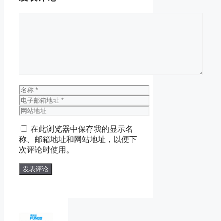
评
论
名
称
电
子
网
邮
站
在此浏览器中保存我的显示名
箱
地
称、邮箱地址和网站地址，以便下
地
址
次评论时使用。
址