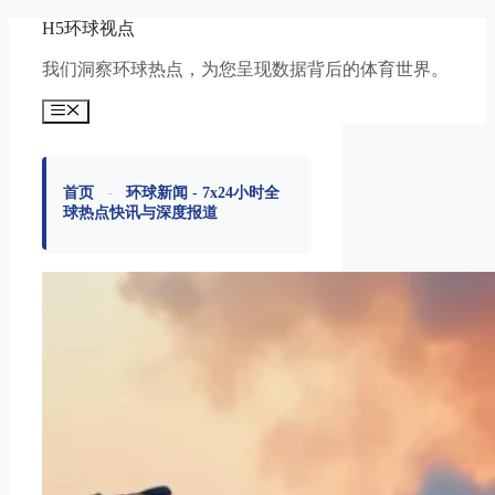
跳
H5环球视点
至
我们洞察环球热点，为您呈现数据背后的体育世界。
内
容
菜
单
首页
-
环球新闻 - 7x24小时全
球热点快讯与深度报道