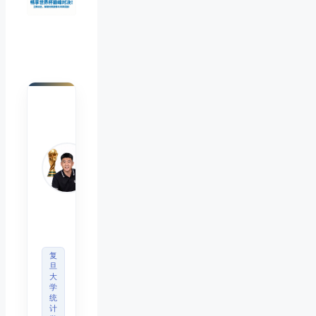
陈默
Chen
Mo
睿博
体育
观察
首席
分析
师
复
旦
大
学
统
计