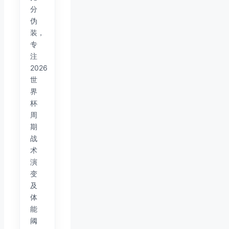
分
伪
装，
专
注
2026
世
界
杯
周
期
战
术
演
变
及
体
能
阈