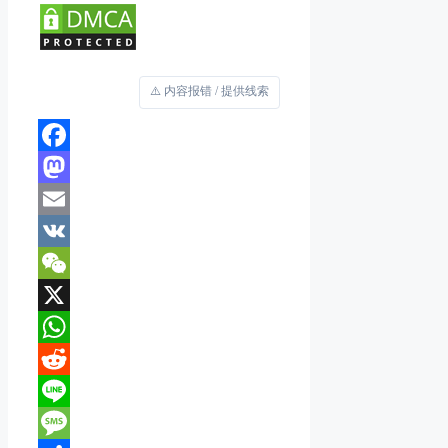
⚠️ 内容报错 / 提供线索
Facebook
Mastodon
Email
VK
WeChat
X
WhatsApp
Reddit
Line