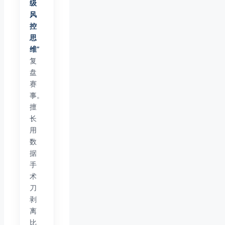
级
风
控
思
维”
复
盘
赛
事。
擅
长
用
数
据
手
术
刀
剥
离
比