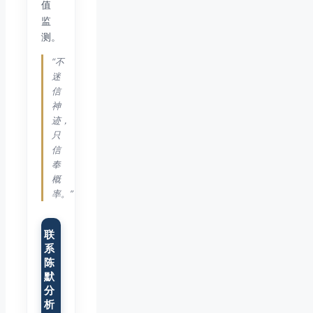
值
监
测。
“不
迷
信
神
迹，
只
信
奉
概
率。”
联
系
陈
默
分
析