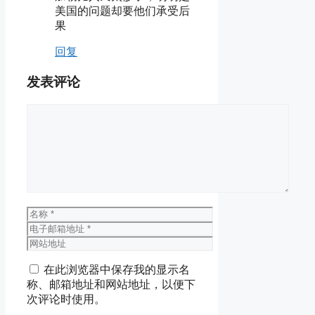
美国的问题却要他们承受后
果
回复
发表评论
评
论
名
称
电
子
网
邮
站
在此浏览器中保存我的显示名
箱
地
称、邮箱地址和网站地址，以便下
地
址
次评论时使用。
址