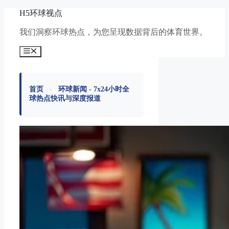
跳
H5环球视点
至
我们洞察环球热点，为您呈现数据背后的体育世界。
内
容
菜
单
首页
-
环球新闻 - 7x24小时全
球热点快讯与深度报道