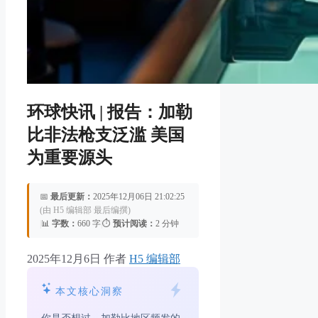
环球快讯 | 报告：加勒
比非法枪支泛滥 美国
为重要源头
📅
最后更新：
2025年12月06日 21:02:25
(由 H5 编辑部 最后编撰)
|
📊
字数：
660 字
|
⏱️
预计阅读：
2 分钟
2025年12月6日
作者
H5 编辑部
本文核心洞察