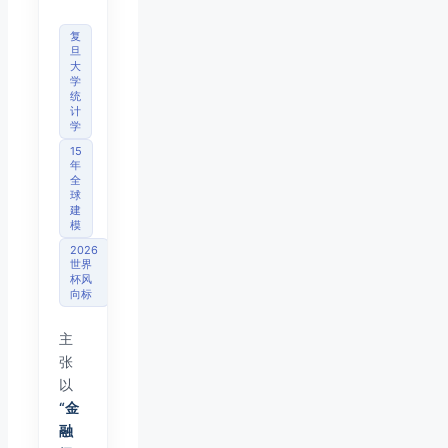
复
旦
大
学
统
计
学
15
年
全
球
建
模
2026
世界
杯风
向标
主
张
以
“金
融