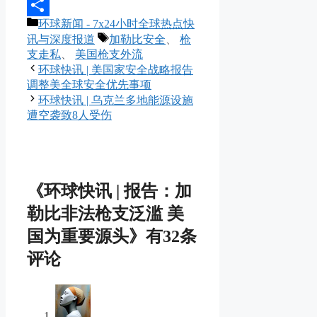
Message
分
环球新闻 - 7x24小时全球热点快
分
类
标
讯与深度报道
加勒比安全
、
枪
享
签
支走私
、
美国枪支外流
环球快讯 | 美国家安全战略报告
调整美全球安全优先事项
环球快讯 | 乌克兰多地能源设施
遭空袭致8人受伤
《环球快讯 | 报告：加
勒比非法枪支泛滥 美
国为重要源头》有32条
评论