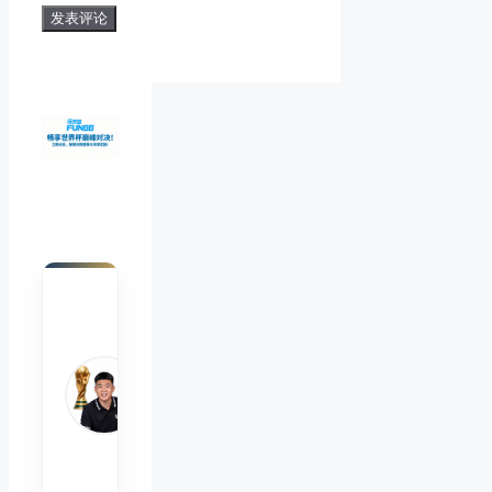
陈默
Chen
Mo
睿博
体育
观察
首席
分析
师