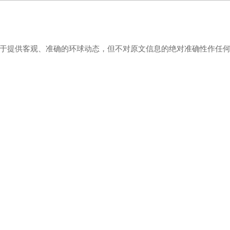
力于提供客观、准确的环球动态，但不对原文信息的绝对准确性作任