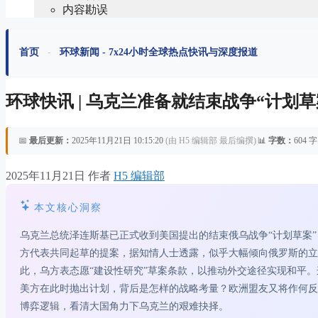
内容勘误
首页
-
环球新闻 - 7x24小时全球热点快讯与深度报道
环球快讯 | 乌克兰准备就结束战争“计划
📅
最后更新：
2025年11月21日 10:15:20
(由 H5 编辑部 最后编撰)
|
📊
字数：
604 字
2025年11月21日
作者
H5 编辑部
本文核心洞察
乌克兰总统泽连斯基已正式收到美国提出的结束俄乌战争“计划草案
方代表共同起草的提案，据知情人士透露，似乎大幅倾向俄罗斯的立
此，乌方表态愿“建设性研究”草案条款，以推动外交途径实现和平
美方在此时抛出计划，背后是怎样的战略考量？欧洲盟友又将作何反
博弈逻辑，看清大国角力下乌克兰的艰难抉择。