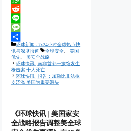
WhatsApp
Reddit
Line
Message
分
环球新闻 - 7x24小时全球热点快
分
类
标
讯与深度报道
全球安全
、
美国
享
签
优先
、
美安全战略
环球快讯 | 南非首都一旅馆发生
枪击案 十人死亡
环球快讯 | 报告：加勒比非法枪
支泛滥 美国为重要源头
《环球快讯 | 美国家安
全战略报告调整美全球