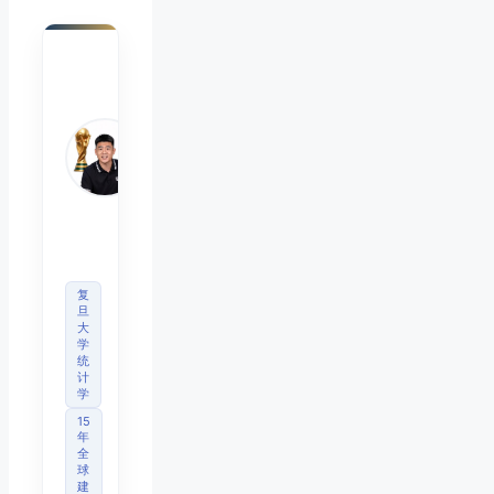
陈默
Chen
Mo
睿博
体育
观察
首席
分析
师
复
旦
大
学
统
计
学
15
年
全
球
建