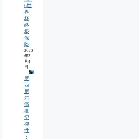
6世
界
杯
终
极
保
险
2026
年3
月4
日
罗
西
尼
尔
痛
批
纪
律
性
：