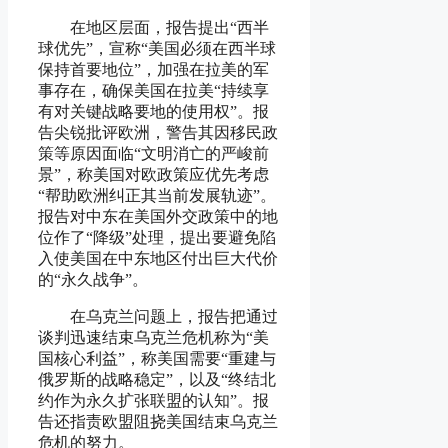
在地区层面，报告提出“西半
球优先”，宣称“美国必须在西半球
保持首要地位”，加强在拉美的军
事存在，确保美国在拉美“持续享
有对关键战略要地的使用权”。报
告尖锐批评欧洲，警告其因移民政
策等原因面临“文明消亡的严峻前
景”，称美国对欧政策应优先考虑
“帮助欧洲纠正其当前发展轨迹”。
报告对中东在美国外交政策中的地
位作了“降级”处理，提出要避免陷
入使美国在中东地区付出巨大代价
的“永久战争”。
在乌克兰问题上，报告把通过
谈判迅速结束乌克兰危机称为“美
国核心利益”，称美国需要“重建与
俄罗斯的战略稳定”，以及“终结北
约作为永久扩张联盟的认知”。报
告还指责欧盟阻挠美国结束乌克兰
危机的努力。