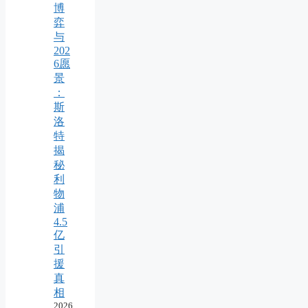
博
弈
与
202
6愿
景
：
斯
洛
特
揭
秘
利
物
浦
4.5
亿
引
援
真
相
2026