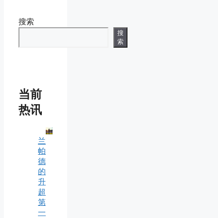
搜索
搜
索
当前
热讯
兰
帕
德
的
升
超
第
一