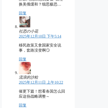
换美俄缓和？细思极恐…
回复
社恐の小花
2025年12月10日 下午5:14
移民政策又拿国家安全说
事，套路没变啊🙄
回复
流浪的沙粒
2025年12月11日 上午10:22
催更下篇！想看各国怎么回
应这份战略调整～
回复