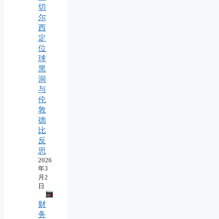
切
尔
西
定
位
球
黑
洞
与
伦
敦
德
比
反
思
2026
年3
月2
日
财
务