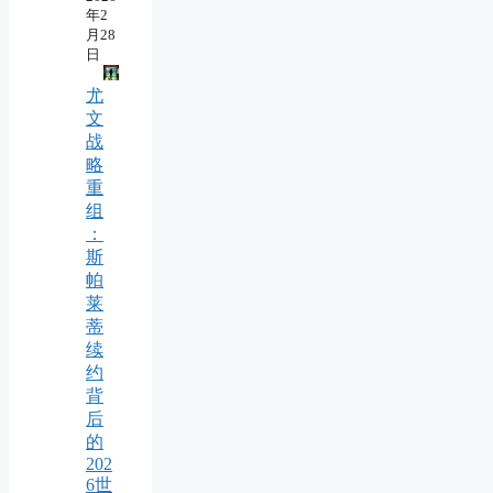
年2
月28
日
尤
文
战
略
重
组
：
斯
帕
莱
蒂
续
约
背
后
的
202
6世