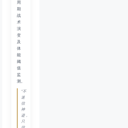
周
期
战
术
演
变
及
体
能
阈
值
监
测。
“不
迷
信
神
迹，
只
信