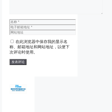
名
称
电
子
网
邮
站
在此浏览器中保存我的显示名
箱
地
称、邮箱地址和网站地址，以便下
地
址
次评论时使用。
址