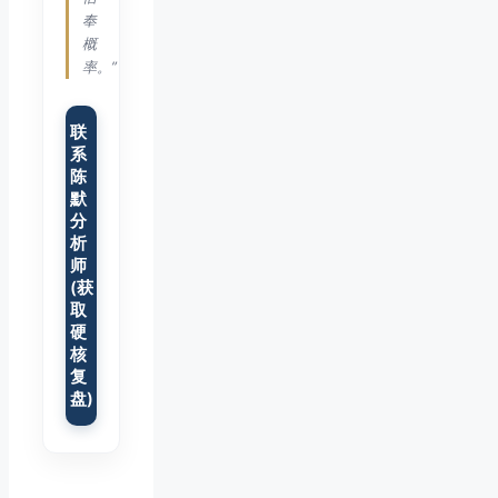
奉
概
率。”
联
系
陈
默
分
析
师
(获
取
硬
核
复
盘)