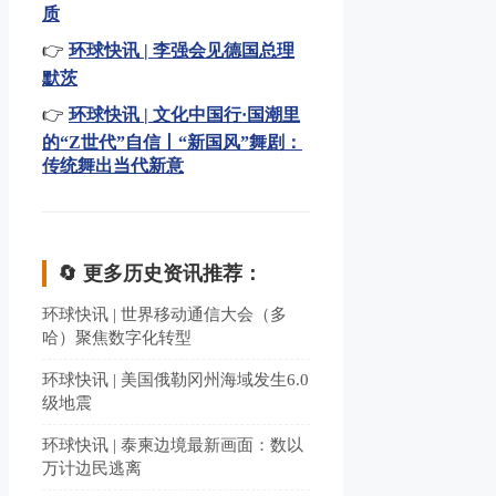
质
👉
环球快讯 | 李强会见德国总理
默茨
👉
环球快讯 | 文化中国行·国潮里
的“Z世代”自信丨“新国风”舞剧：
传统舞出当代新意
🔄 更多历史资讯推荐：
环球快讯 | 世界移动通信大会（多
哈）聚焦数字化转型
环球快讯 | 美国俄勒冈州海域发生6.0
级地震
环球快讯 | 泰柬边境最新画面：数以
万计边民逃离