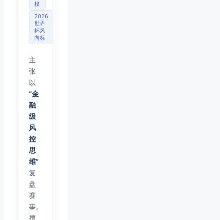
模
2026
世界
杯风
向标
主
张
以
“金
融
级
风
控
思
维”
复
盘
赛
事。
擅