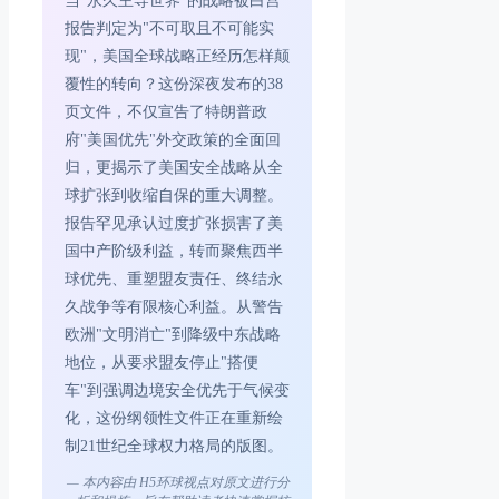
当"永久主导世界"的战略被白宫
报告判定为"不可取且不可能实
现"，美国全球战略正经历怎样颠
覆性的转向？这份深夜发布的38
页文件，不仅宣告了特朗普政
府"美国优先"外交政策的全面回
归，更揭示了美国安全战略从全
球扩张到收缩自保的重大调整。
报告罕见承认过度扩张损害了美
国中产阶级利益，转而聚焦西半
球优先、重塑盟友责任、终结永
久战争等有限核心利益。从警告
欧洲"文明消亡"到降级中东战略
地位，从要求盟友停止"搭便
车"到强调边境安全优先于气候变
化，这份纲领性文件正在重新绘
制21世纪全球权力格局的版图。
— 本内容由 H5环球视点对原文进行分