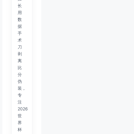
长
用
数
据
手
术
刀
剥
离
比
分
伪
装，
专
注
2026
世
界
杯