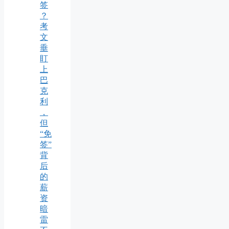
签
？
考
文
垂
盯
上
巴
克
利
，
但
“免
签”
背
后
的
薪
资
暗
雷