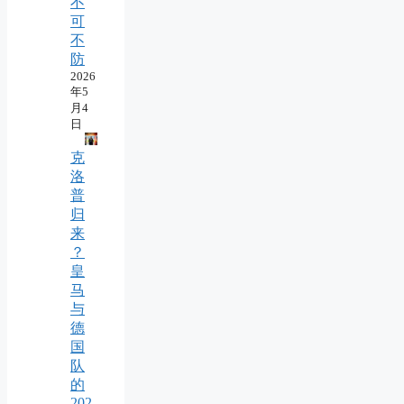
不
可
不
防
2026
年5
月4
日
克
洛
普
归
来
？
皇
马
与
德
国
队
的
202